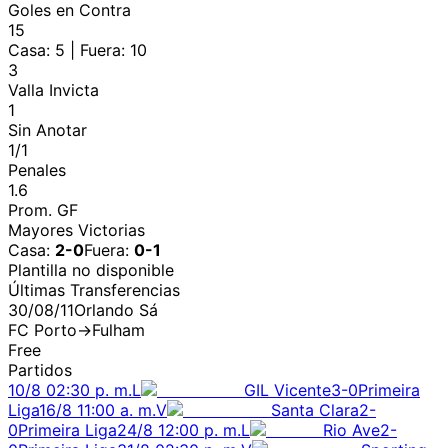
Goles en Contra
15
Casa:
5
| Fuera:
10
3
Valla Invicta
1
Sin Anotar
1
/
1
Penales
1.6
Prom. GF
Mayores Victorias
Casa:
2-0
Fuera:
0-1
Plantilla no disponible
Últimas Transferencias
30/08/11
Orlando Sá
FC Porto
→
Fulham
Free
Partidos
10/8
02:30 p. m.
L
GIL Vicente
3-0
Primeira
Liga
16/8
11:00 a. m.
V
Santa Clara
2-
0
Primeira Liga
24/8
12:00 p. m.
L
Rio Ave
2-