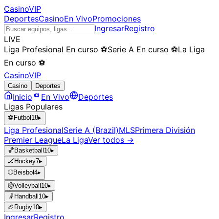
CasinoVIP
Deportes
Casino
En Vivo
Promociones
Ingresar
Registro
LIVE
Liga Profesional
En curso
⚽
Serie A
En curso
⚽
La Liga
En curso
⚽
CasinoVIP
Casino
Deportes
Inicio
En Vivo
Deportes
Ligas Populares
⚽
Futbol
18
▸
Liga Profesional
Serie A (Brazil)
MLS
Primera División
Premier League
La Liga
Ver todos →
🏀
Basketball
10
▸
🏒
Hockey
7
▸
⚾
Beisbol
4
▸
🏐
Volleyball
10
▸
🤾
Handball
10
▸
🏉
Rugby
10
▸
Ingresar
Registro