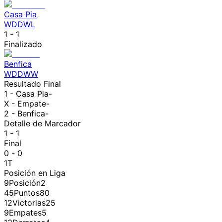
Casa Pia
W
D
D
W
L
1
-
1
Finalizado
Benfica
W
D
D
W
W
Resultado Final
1 -
Casa Pia
-
X - Empate
-
2 -
Benfica
-
Detalle de Marcador
1 - 1
Final
0 - 0
1T
Posición en Liga
9
Posición
2
45
Puntos
80
12
Victorias
25
9
Empates
5