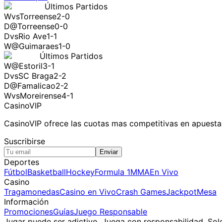
Últimos Partidos
W
vs
Torreense
2-0
D
@
Torreense
0-0
D
vs
Rio Ave
1-1
W
@
Guimaraes
1-0
Últimos Partidos
W
@
Estoril
3-1
D
vs
SC Braga
2-2
D
@
Famalicao
2-2
W
vs
Moreirense
4-1
CasinoVIP
CasinoVIP ofrece las cuotas mas competitivas en apuestas
Suscribirse
Enviar
Deportes
Fútbol
Basketball
Hockey
Formula 1
MMA
En Vivo
Casino
Tragamonedas
Casino en Vivo
Crash Games
Jackpot
Mesa
Información
Promociones
Guías
Juego Responsable
Jugar puede ser adictivo. Juega con responsabilidad. Sol