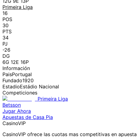
12
G
9
E
13
P
Primeira Liga
16
POS
30
PTS
34
PJ
-26
DG
6
G
12
E
16
P
Información
Pais
Portugal
Fundado
1920
Estadio
Estádio Nacional
Competiciones
Primeira Liga
Betsson
Jugar Ahora
Apuestas de
Casa Pia
CasinoVIP
CasinoVIP ofrece las cuotas mas competitivas en apuestas