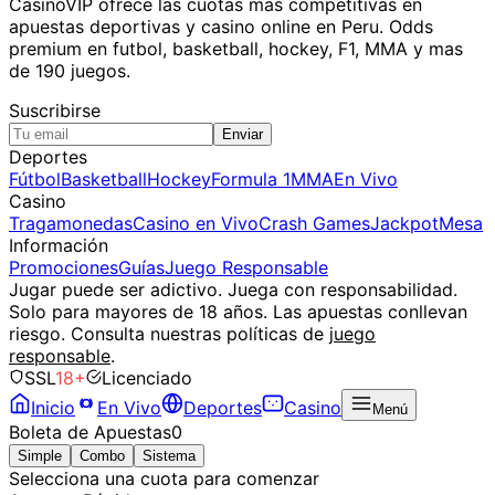
CasinoVIP ofrece las cuotas mas competitivas en
apuestas deportivas y casino online en Peru. Odds
premium en futbol, basketball, hockey, F1, MMA y mas
de 190 juegos.
Suscribirse
Enviar
Deportes
Fútbol
Basketball
Hockey
Formula 1
MMA
En Vivo
Casino
Tragamonedas
Casino en Vivo
Crash Games
Jackpot
Mesa
Información
Promociones
Guías
Juego Responsable
Jugar puede ser adictivo. Juega con responsabilidad.
Solo para mayores de 18 años. Las apuestas conllevan
riesgo. Consulta nuestras políticas de
juego
responsable
.
SSL
18+
Licenciado
Inicio
En Vivo
Deportes
Casino
Menú
Boleta de Apuestas
0
Simple
Combo
Sistema
Selecciona una cuota para comenzar