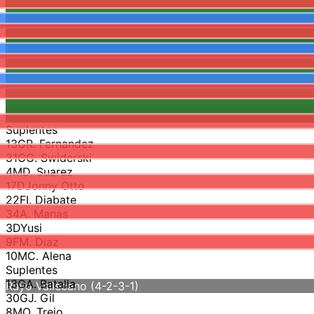
Suplentes
13
G
R. Fernandez
31
G
G. Swiderski
4
M
D. Suarez
17
D
Jonny Otto
22
F
I. Diabate
34
A. Manas
3
D
Yusi
9
F
M. Diaz
10
M
C. Alena
Suplentes
13
G
A. Batalla
Rayo Vallecano
(4-2-3-1)
30
G
J. Gil
8
M
O. Trejo