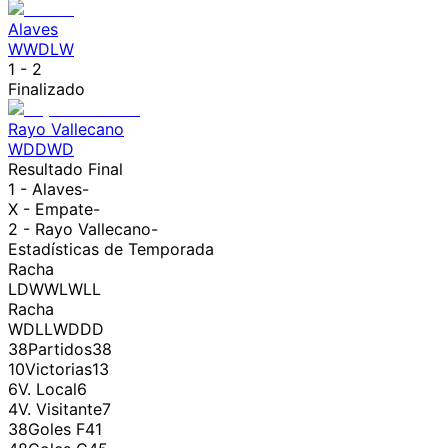
Alaves
W
W
D
L
W
1
-
2
Finalizado
Rayo Vallecano
W
D
D
W
D
Resultado Final
1 -
Alaves
-
X - Empate
-
2 -
Rayo Vallecano
-
Estadísticas de Temporada
Racha
LDWWLWLL
Racha
WDLLWDDD
38
Partidos
38
10
Victorias
13
6
V. Local
6
4
V. Visitante
7
38
Goles F
41