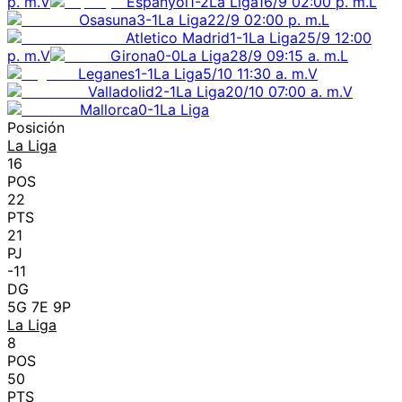
p. m.
V
Espanyol
1-2
La Liga
16/9
02:00 p. m.
L
Osasuna
3-1
La Liga
22/9
02:00 p. m.
L
Atletico Madrid
1-1
La Liga
25/9
12:00
p. m.
V
Girona
0-0
La Liga
28/9
09:15 a. m.
L
Leganes
1-1
La Liga
5/10
11:30 a. m.
V
Valladolid
2-1
La Liga
20/10
07:00 a. m.
V
Mallorca
0-1
La Liga
Posición
La Liga
16
POS
22
PTS
21
PJ
-11
DG
5
G
7
E
9
P
La Liga
8
POS
50
PTS