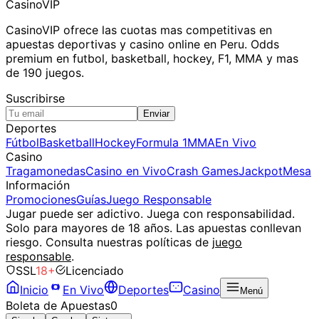
CasinoVIP
CasinoVIP ofrece las cuotas mas competitivas en
apuestas deportivas y casino online en Peru. Odds
premium en futbol, basketball, hockey, F1, MMA y mas
de 190 juegos.
Suscribirse
Enviar
Deportes
Fútbol
Basketball
Hockey
Formula 1
MMA
En Vivo
Casino
Tragamonedas
Casino en Vivo
Crash Games
Jackpot
Mesa
Información
Promociones
Guías
Juego Responsable
Jugar puede ser adictivo. Juega con responsabilidad.
Solo para mayores de 18 años. Las apuestas conllevan
riesgo. Consulta nuestras políticas de
juego
responsable
.
SSL
18+
Licenciado
Inicio
En Vivo
Deportes
Casino
Menú
Boleta de Apuestas
0