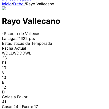
Inicio
/
Futbol
/
Rayo Vallecano
Rayo Vallecano
· Estadio de Vallecas
La Liga
:
#
16
22
pts
Estadísticas de Temporada
Racha Actual
W
D
L
L
W
D
D
D
W
L
38
PJ
13
V
13
E
12
D
Goles a Favor
41
Casa:
24
| Fuera:
17