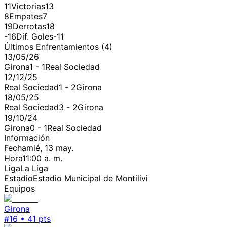
11
Victorias
13
8
Empates
7
19
Derrotas
18
-16
Dif. Goles
-11
Últimos Enfrentamientos (
4
)
13/05/26
Girona
1
-
1
Real Sociedad
12/12/25
Real Sociedad
1
-
2
Girona
18/05/25
Real Sociedad
3
-
2
Girona
19/10/24
Girona
0
-
1
Real Sociedad
Información
Fecha
mié, 13 may.
Hora
11:00 a. m.
Liga
La Liga
Estadio
Estadio Municipal de Montilivi
Equipos
Girona
#
16
•
41
pts