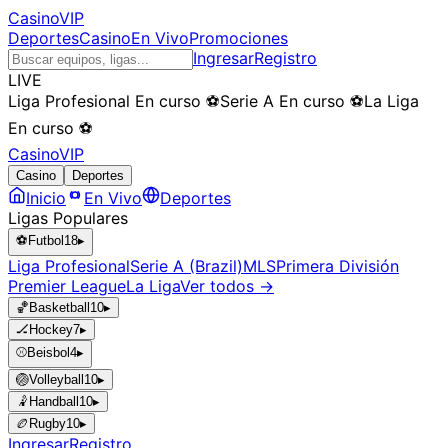
CasinoVIP
Deportes
Casino
En Vivo
Promociones
Ingresar
Registro
LIVE
Liga Profesional
En curso
⚽
Serie A
En curso
⚽
La Liga
En curso
⚽
CasinoVIP
Casino
Deportes
Inicio
En Vivo
Deportes
Ligas Populares
⚽
Futbol
18
▸
Liga Profesional
Serie A (Brazil)
MLS
Primera División
Premier League
La Liga
Ver todos →
🏀
Basketball
10
▸
🏒
Hockey
7
▸
⚾
Beisbol
4
▸
🏐
Volleyball
10
▸
🤾
Handball
10
▸
🏉
Rugby
10
▸
Ingresar
Registro