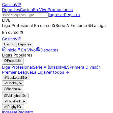
CasinoVIP
Deportes
Casino
En Vivo
Promociones
Ingresar
Registro
LIVE
Liga Profesional
En curso
⚽
Serie A
En curso
⚽
La Liga
En curso
⚽
CasinoVIP
Casino
Deportes
Inicio
En Vivo
Deportes
Ligas Populares
⚽
Futbol
18
▸
Liga Profesional
Serie A (Brazil)
MLS
Primera División
Premier League
La Liga
Ver todos →
🏀
Basketball
10
▸
🏒
Hockey
7
▸
⚾
Beisbol
4
▸
🏐
Volleyball
10
▸
🤾
Handball
10
▸
🏉
Rugby
10
▸
Ingresar
Registro