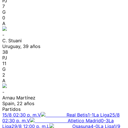
PJ
7
G
0
A
-
C. Stuani
Uruguay
, 39 años
38
PJ
11
G
2
A
-
Arnau Martínez
Spain
, 22 años
Partidos
15/8
02:30 p. m.
V
Real Betis
1-1
La Liga
25/8
02:30 p. m.
V
Atletico Madrid
0-3
La
Liga
29/8
12:00 p. m.
L
Osasuna
4-0
La Liga
1/9