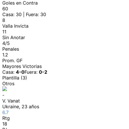
Goles en Contra
60
Casa:
30
| Fuera:
30
8
Valla Invicta
11
Sin Anotar
4
/
5
Penales
1.2
Prom. GF
Mayores Victorias
Casa:
4-0
Fuera:
0-2
Plantilla (
3
)
Otros
-
V. Vanat
Ukraine
, 23 años
6.7
Rtg
18