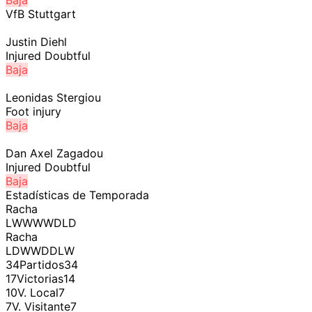
Baja
VfB Stuttgart
Justin Diehl
Injured Doubtful
Baja
Leonidas Stergiou
Foot injury
Baja
Dan Axel Zagadou
Injured Doubtful
Baja
Estadísticas de Temporada
Racha
LWWWWDLD
Racha
LDWWDDLW
34
Partidos
34
17
Victorias
14
10
V. Local
7
7
V. Visitante
7