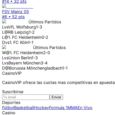
#
14
•
32
pts
FSV Mainz 05
#
6
•
52
pts
Últimos Partidos
L
vs
VfL Wolfsburg
1-3
L
@
RB Leipzig
1-2
L
@
1. FC Heidenheim
0-2
D
vs
1. FC Köln
1-1
Últimos Partidos
W
@
1. FC Heidenheim
2-0
L
vs
Union Berlin
1-3
L
vs
Bayern München
3-4
D
@
Borussia Mönchengladbach
1-1
CasinoVIP
CasinoVIP ofrece las cuotas mas competitivas en apuestas
Suscribirse
Enviar
Deportes
Fútbol
Basketball
Hockey
Formula 1
MMA
En Vivo
Casino