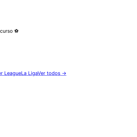
 curso
⚽
er League
La Liga
Ver todos →