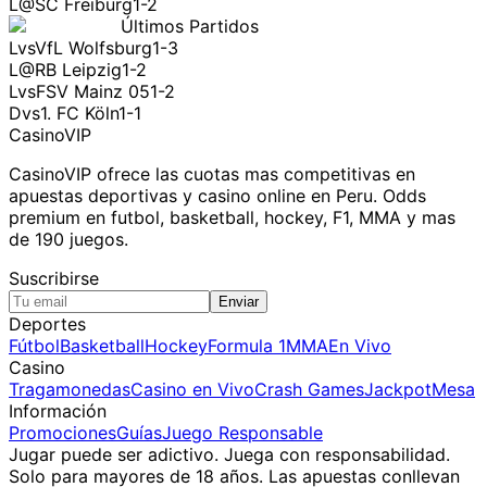
L
@
SC Freiburg
1-2
Últimos Partidos
L
vs
VfL Wolfsburg
1-3
L
@
RB Leipzig
1-2
L
vs
FSV Mainz 05
1-2
D
vs
1. FC Köln
1-1
CasinoVIP
CasinoVIP ofrece las cuotas mas competitivas en
apuestas deportivas y casino online en Peru. Odds
premium en futbol, basketball, hockey, F1, MMA y mas
de 190 juegos.
Suscribirse
Enviar
Deportes
Fútbol
Basketball
Hockey
Formula 1
MMA
En Vivo
Casino
Tragamonedas
Casino en Vivo
Crash Games
Jackpot
Mesa
Información
Promociones
Guías
Juego Responsable
Jugar puede ser adictivo. Juega con responsabilidad.
Solo para mayores de 18 años. Las apuestas conllevan