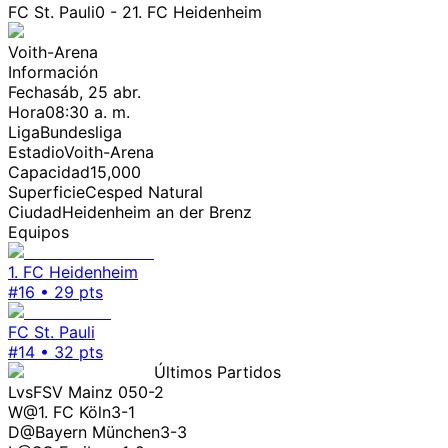
FC St. Pauli
0
-
2
1. FC Heidenheim
Voith-Arena
Información
Fecha
sáb, 25 abr.
Hora
08:30 a. m.
Liga
Bundesliga
Estadio
Voith-Arena
Capacidad
15,000
Superficie
Cesped Natural
Ciudad
Heidenheim an der Brenz
Equipos
1. FC Heidenheim
#
16
•
29
pts
FC St. Pauli
#
14
•
32
pts
Últimos Partidos
L
vs
FSV Mainz 05
0-2
W
@
1. FC Köln
3-1
D
@
Bayern München
3-3