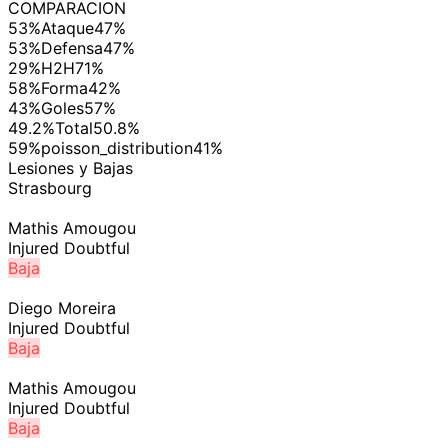
COMPARACION
53%
Ataque
47%
53%
Defensa
47%
29%
H2H
71%
58%
Forma
42%
43%
Goles
57%
49.2%
Total
50.8%
59%
poisson_distribution
41%
Lesiones y Bajas
Strasbourg
Mathis Amougou
Injured Doubtful
Baja
Diego Moreira
Injured Doubtful
Baja
Mathis Amougou
Injured Doubtful
Baja