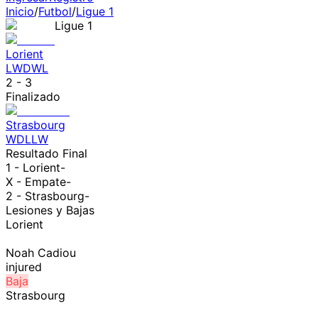
Inicio
/
Futbol
/
Ligue 1
Ligue 1
Lorient
L
W
D
W
L
2
-
3
Finalizado
Strasbourg
W
D
L
L
W
Resultado Final
1 -
Lorient
-
X - Empate
-
2 -
Strasbourg
-
Lesiones y Bajas
Lorient
Noah Cadiou
injured
Baja
Strasbourg