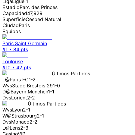
Liga
Ligue 1
Estadio
Parc des Princes
Capacidad
47,929
Superficie
Cesped Natural
Ciudad
Paris
Equipos
Paris Saint Germain
#
1
•
84
pts
Toulouse
#
10
•
42
pts
Últimos Partidos
L
@
Paris FC
1-2
W
vs
Stade Brestois 29
1-0
D
@
Bayern München
1-1
D
vs
Lorient
2-2
Últimos Partidos
W
vs
Lyon
2-1
W
@
Strasbourg
2-1
D
vs
Monaco
2-2
L
@
Lens
2-3
CasinoVIP