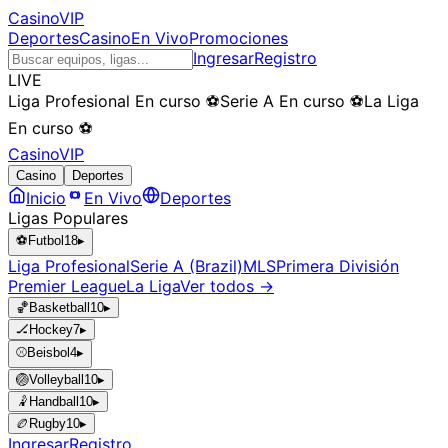
CasinoVIP
Deportes
Casino
En Vivo
Promociones
Ingresar
Registro
LIVE
Liga Profesional
En curso
⚽
Serie A
En curso
⚽
La Liga
En curso
⚽
CasinoVIP
Casino
Deportes
Inicio
En Vivo
Deportes
Ligas Populares
⚽
Futbol
18
▸
Liga Profesional
Serie A (Brazil)
MLS
Primera División
Premier League
La Liga
Ver todos →
🏀
Basketball
10
▸
🏒
Hockey
7
▸
⚾
Beisbol
4
▸
🏐
Volleyball
10
▸
🤾
Handball
10
▸
🏉
Rugby
10
▸
Ingresar
Registro