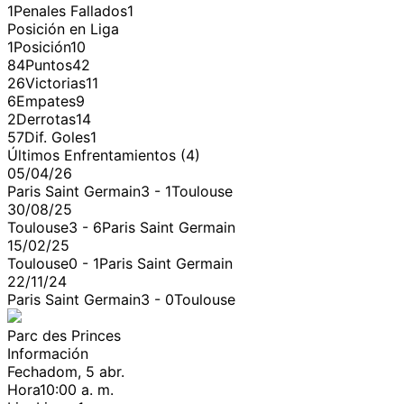
1
Penales Fallados
1
Posición en Liga
1
Posición
10
84
Puntos
42
26
Victorias
11
6
Empates
9
2
Derrotas
14
57
Dif. Goles
1
Últimos Enfrentamientos (
4
)
05/04/26
Paris Saint Germain
3
-
1
Toulouse
30/08/25
Toulouse
3
-
6
Paris Saint Germain
15/02/25
Toulouse
0
-
1
Paris Saint Germain
22/11/24
Paris Saint Germain
3
-
0
Toulouse
Parc des Princes
Información
Fecha
dom, 5 abr.
Hora
10:00 a. m.