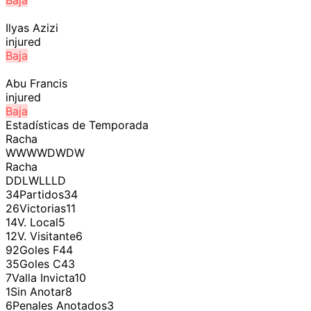
Baja
Ilyas Azizi
injured
Baja
Abu Francis
injured
Baja
Estadísticas de Temporada
Racha
WWWWDWDW
Racha
DDLWLLLD
34
Partidos
34
26
Victorias
11
14
V. Local
5
12
V. Visitante
6
92
Goles F
44
35
Goles C
43
7
Valla Invicta
10
1
Sin Anotar
8
6
Penales Anotados
3