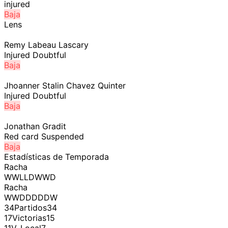
injured
Baja
Lens
Remy Labeau Lascary
Injured Doubtful
Baja
Jhoanner Stalin Chavez Quinter
Injured Doubtful
Baja
Jonathan Gradit
Red card Suspended
Baja
Estadísticas de Temporada
Racha
WWLLDWWD
Racha
WWDDDDDW
34
Partidos
34
17
Victorias
15