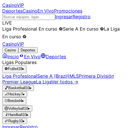
CasinoVIP
Deportes
Casino
En Vivo
Promociones
Ingresar
Registro
LIVE
Liga Profesional
En curso
⚽
Serie A
En curso
⚽
La Liga
En curso
⚽
CasinoVIP
Casino
Deportes
Inicio
En Vivo
Deportes
Ligas Populares
⚽
Futbol
18
▸
Liga Profesional
Serie A (Brazil)
MLS
Primera División
Premier League
La Liga
Ver todos →
🏀
Basketball
10
▸
🏒
Hockey
7
▸
⚾
Beisbol
4
▸
🏐
Volleyball
10
▸
🤾
Handball
10
▸
🏉
Rugby
10
▸
Ingresar
Registro