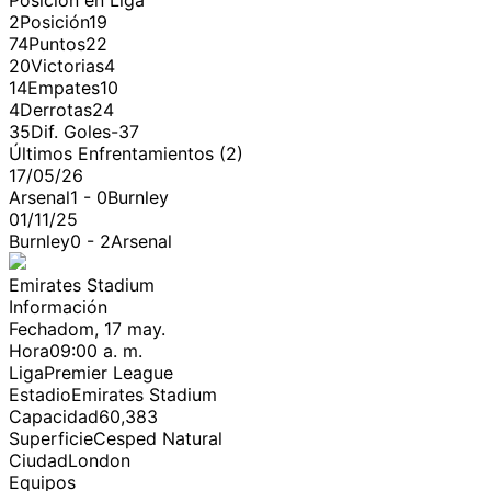
Posición en Liga
2
Posición
19
74
Puntos
22
20
Victorias
4
14
Empates
10
4
Derrotas
24
35
Dif. Goles
-37
Últimos Enfrentamientos (
2
)
17/05/26
Arsenal
1
-
0
Burnley
01/11/25
Burnley
0
-
2
Arsenal
Emirates Stadium
Información
Fecha
dom, 17 may.
Hora
09:00 a. m.
Liga
Premier League
Estadio
Emirates Stadium
Capacidad
60,383
Superficie
Cesped Natural
Ciudad
London
Equipos