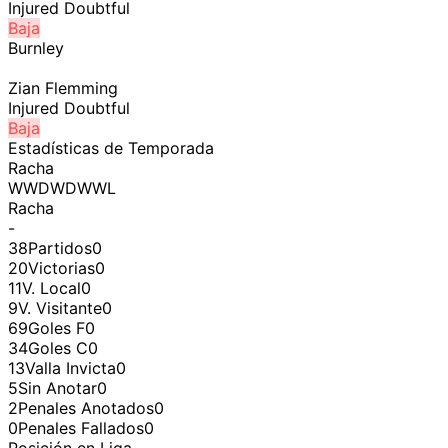
Injured Doubtful
Baja
Burnley
Zian Flemming
Injured Doubtful
Baja
Estadísticas de Temporada
Racha
WWDWDWWL
Racha
-
38
Partidos
0
20
Victorias
0
11
V. Local
0
9
V. Visitante
0
69
Goles F
0
34
Goles C
0
13
Valla Invicta
0
5
Sin Anotar
0
2
Penales Anotados
0
0
Penales Fallados
0