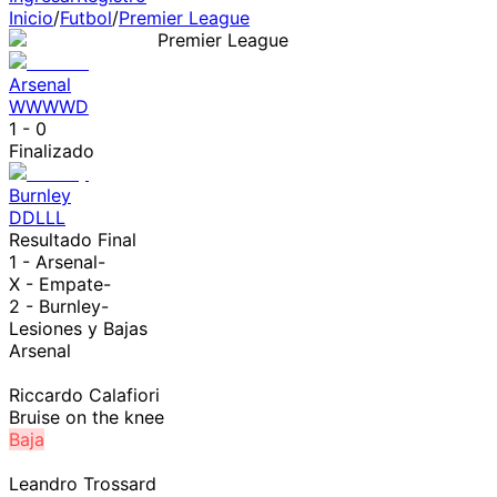
Inicio
/
Futbol
/
Premier League
Premier League
Arsenal
W
W
W
W
D
1
-
0
Finalizado
Burnley
D
D
L
L
L
Resultado Final
1 -
Arsenal
-
X - Empate
-
2 -
Burnley
-
Lesiones y Bajas
Arsenal
Riccardo Calafiori
Bruise on the knee
Baja
Leandro Trossard