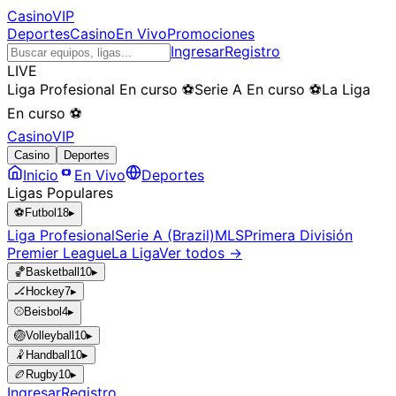
CasinoVIP
Deportes
Casino
En Vivo
Promociones
Ingresar
Registro
LIVE
Liga Profesional
En curso
⚽
Serie A
En curso
⚽
La Liga
En curso
⚽
CasinoVIP
Casino
Deportes
Inicio
En Vivo
Deportes
Ligas Populares
⚽
Futbol
18
▸
Liga Profesional
Serie A (Brazil)
MLS
Primera División
Premier League
La Liga
Ver todos →
🏀
Basketball
10
▸
🏒
Hockey
7
▸
⚾
Beisbol
4
▸
🏐
Volleyball
10
▸
🤾
Handball
10
▸
🏉
Rugby
10
▸
Ingresar
Registro