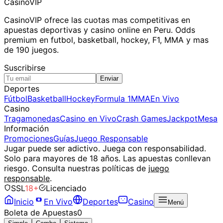
CasinoVIP
CasinoVIP ofrece las cuotas mas competitivas en
apuestas deportivas y casino online en Peru. Odds
premium en futbol, basketball, hockey, F1, MMA y mas
de 190 juegos.
Suscribirse
Enviar
Deportes
Fútbol
Basketball
Hockey
Formula 1
MMA
En Vivo
Casino
Tragamonedas
Casino en Vivo
Crash Games
Jackpot
Mesa
Información
Promociones
Guías
Juego Responsable
Jugar puede ser adictivo. Juega con responsabilidad.
Solo para mayores de 18 años. Las apuestas conllevan
riesgo. Consulta nuestras políticas de
juego
responsable
.
SSL
18+
Licenciado
Inicio
En Vivo
Deportes
Casino
Menú
Boleta de Apuestas
0