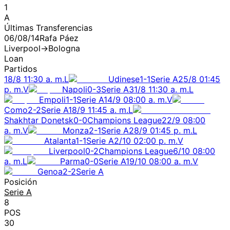
1
A
Últimas Transferencias
06/08/14
Rafa Páez
Liverpool
→
Bologna
Loan
Partidos
18/8
11:30 a. m.
L
Udinese
1-1
Serie A
25/8
01:45
p. m.
V
Napoli
0-3
Serie A
31/8
11:30 a. m.
L
Empoli
1-1
Serie A
14/9
08:00 a. m.
V
Como
2-2
Serie A
18/9
11:45 a. m.
L
Shakhtar Donetsk
0-0
Champions League
22/9
08:00
a. m.
V
Monza
2-1
Serie A
28/9
01:45 p. m.
L
Atalanta
1-1
Serie A
2/10
02:00 p. m.
V
Liverpool
0-2
Champions League
6/10
08:00
a. m.
L
Parma
0-0
Serie A
19/10
08:00 a. m.
V
Genoa
2-2
Serie A
Posición
Serie A
8
POS
30