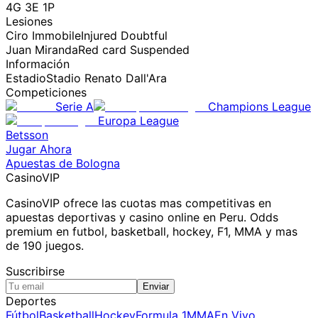
4
G
3
E
1
P
Lesiones
Ciro Immobile
Injured Doubtful
Juan Miranda
Red card Suspended
Información
Estadio
Stadio Renato Dall'Ara
Competiciones
Serie A
Champions League
Europa League
Betsson
Jugar Ahora
Apuestas de
Bologna
CasinoVIP
CasinoVIP ofrece las cuotas mas competitivas en
apuestas deportivas y casino online en Peru. Odds
premium en futbol, basketball, hockey, F1, MMA y mas
de 190 juegos.
Suscribirse
Enviar
Deportes
Fútbol
Basketball
Hockey
Formula 1
MMA
En Vivo