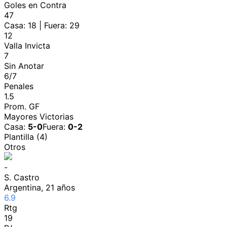
Goles en Contra
47
Casa:
18
| Fuera:
29
12
Valla Invicta
7
Sin Anotar
6
/
7
Penales
1.5
Prom. GF
Mayores Victorias
Casa:
5-0
Fuera:
0-2
Plantilla (
4
)
Otros
-
S. Castro
Argentina
, 21 años
6.9
Rtg
19