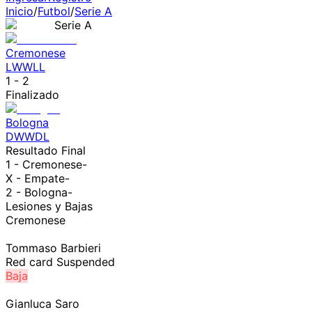
Inicio
/
Futbol
/
Serie A
Serie A
Cremonese
L
W
W
L
L
1
-
2
Finalizado
Bologna
D
W
W
D
L
Resultado Final
1 -
Cremonese
-
X - Empate
-
2 -
Bologna
-
Lesiones y Bajas
Cremonese
Tommaso Barbieri
Red card Suspended
Baja
Gianluca Saro