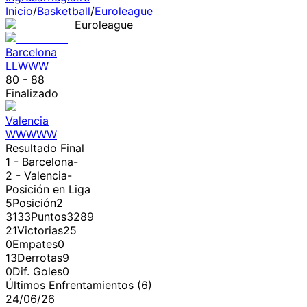
Inicio
/
Basketball
/
Euroleague
Euroleague
Barcelona
L
L
W
W
W
80
-
88
Finalizado
Valencia
W
W
W
W
W
Resultado Final
1 -
Barcelona
-
2 -
Valencia
-
Posición en Liga
5
Posición
2
3133
Puntos
3289
21
Victorias
25
0
Empates
0
13
Derrotas
9
0
Dif. Goles
0
Últimos Enfrentamientos (
6
)
24/06/26