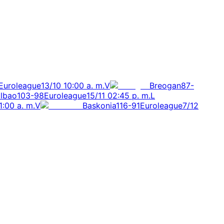
Euroleague
13/10
10:00 a. m.
V
Breogan
87-
ilbao
103-98
Euroleague
15/11
02:45 p. m.
L
1:00 a. m.
V
Baskonia
116-91
Euroleague
7/12