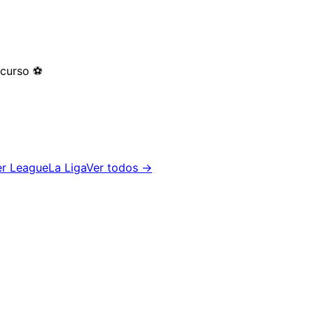
 curso
⚽
er League
La Liga
Ver todos →