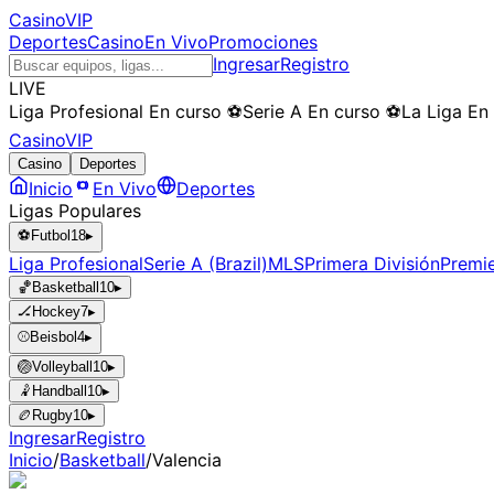
CasinoVIP
Deportes
Casino
En Vivo
Promociones
Ingresar
Registro
LIVE
Liga Profesional
En curso
⚽
Serie A
En curso
⚽
La Liga
En
CasinoVIP
Casino
Deportes
Inicio
En Vivo
Deportes
Ligas Populares
⚽
Futbol
18
▸
Liga Profesional
Serie A (Brazil)
MLS
Primera División
Premi
🏀
Basketball
10
▸
🏒
Hockey
7
▸
⚾
Beisbol
4
▸
🏐
Volleyball
10
▸
🤾
Handball
10
▸
🏉
Rugby
10
▸
Ingresar
Registro
Inicio
/
Basketball
/
Valencia