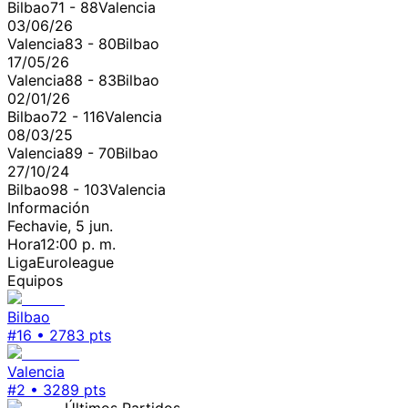
Bilbao
71
-
88
Valencia
03/06/26
Valencia
83
-
80
Bilbao
17/05/26
Valencia
88
-
83
Bilbao
02/01/26
Bilbao
72
-
116
Valencia
08/03/25
Valencia
89
-
70
Bilbao
27/10/24
Bilbao
98
-
103
Valencia
Información
Fecha
vie, 5 jun.
Hora
12:00 p. m.
Liga
Euroleague
Equipos
Bilbao
#
16
•
2783
pts
Valencia
#
2
•
3289
pts