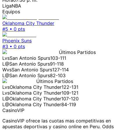
Hora
07:30 p. m.
Liga
NBA
Equipos
Oklahoma City Thunder
#
5
•
0
pts
Phoenix Suns
#
3
•
0
pts
Últimos Partidos
L
vs
San Antonio Spurs
103-111
L
@
San Antonio Spurs
91-118
W
vs
San Antonio Spurs
127-114
L
@
San Antonio Spurs
82-103
Últimos Partidos
L
vs
Oklahoma City Thunder
122-131
L
vs
Oklahoma City Thunder
109-121
L
@
Oklahoma City Thunder
107-120
L
@
Oklahoma City Thunder
84-119
CasinoVIP
CasinoVIP ofrece las cuotas mas competitivas en
apuestas deportivas y casino online en Peru. Odds