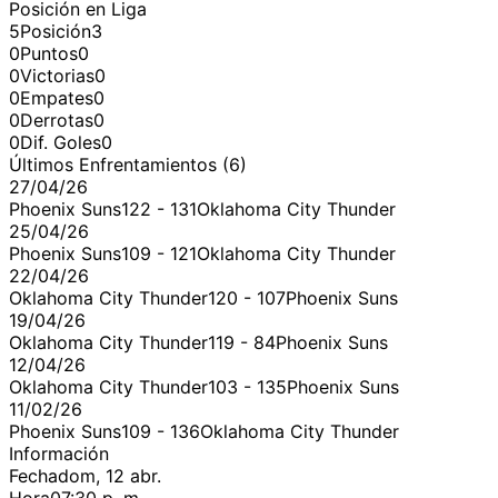
Posición en Liga
5
Posición
3
0
Puntos
0
0
Victorias
0
0
Empates
0
0
Derrotas
0
0
Dif. Goles
0
Últimos Enfrentamientos (
6
)
27/04/26
Phoenix Suns
122
-
131
Oklahoma City Thunder
25/04/26
Phoenix Suns
109
-
121
Oklahoma City Thunder
22/04/26
Oklahoma City Thunder
120
-
107
Phoenix Suns
19/04/26
Oklahoma City Thunder
119
-
84
Phoenix Suns
12/04/26
Oklahoma City Thunder
103
-
135
Phoenix Suns
11/02/26
Phoenix Suns
109
-
136
Oklahoma City Thunder
Información
Fecha
dom, 12 abr.