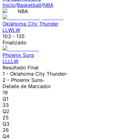
Inicio
/
Basketball
/
NBA
NBA
Oklahoma City Thunder
L
L
W
L
W
103
-
135
Finalizado
Phoenix Suns
L
L
L
L
W
Resultado Final
1 -
Oklahoma City Thunder
-
2 -
Phoenix Suns
-
Detalle de Marcador
19
Q1
33
Q2
25
Q3
26
Q4