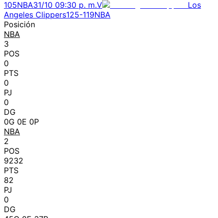
105
NBA
31/10
09:30 p. m.
V
Los
Angeles Clippers
125-119
NBA
Posición
NBA
3
POS
0
PTS
0
PJ
0
DG
0
G
0
E
0
P
NBA
2
POS
9232
PTS
82
PJ
0
DG