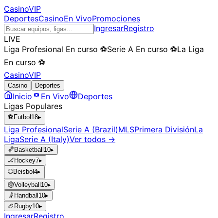
CasinoVIP
Deportes
Casino
En Vivo
Promociones
Ingresar
Registro
LIVE
Liga Profesional
En curso
⚽
Serie A
En curso
⚽
La Liga
En curso
⚽
CasinoVIP
Casino
Deportes
Inicio
En Vivo
Deportes
Ligas Populares
⚽
Futbol
18
▸
Liga Profesional
Serie A (Brazil)
MLS
Primera División
La
Liga
Serie A (Italy)
Ver todos →
🏀
Basketball
10
▸
🏒
Hockey
7
▸
⚾
Beisbol
4
▸
🏐
Volleyball
10
▸
🤾
Handball
10
▸
🏉
Rugby
10
▸
Ingresar
Registro