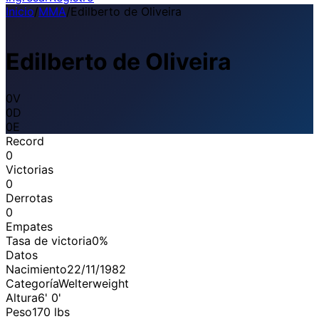
Inicio
/
MMA
/
Edilberto de Oliveira
Edilberto de Oliveira
0
V
0
D
0
E
Record
0
Victorias
0
Derrotas
0
Empates
Tasa de victoria
0
%
Datos
Nacimiento
22/11/1982
Categoría
Welterweight
Altura
6' 0'
Peso
170 lbs