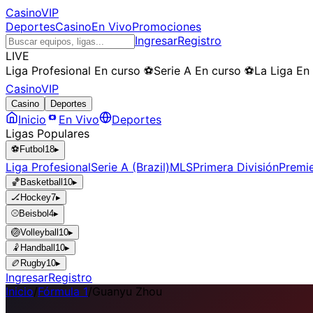
CasinoVIP
Deportes
Casino
En Vivo
Promociones
Ingresar
Registro
LIVE
Liga Profesional
En curso
⚽
Serie A
En curso
⚽
La Liga
En
CasinoVIP
Casino
Deportes
Inicio
En Vivo
Deportes
Ligas Populares
⚽
Futbol
18
▸
Liga Profesional
Serie A (Brazil)
MLS
Primera División
Premi
🏀
Basketball
10
▸
🏒
Hockey
7
▸
⚾
Beisbol
4
▸
🏐
Volleyball
10
▸
🤾
Handball
10
▸
🏉
Rugby
10
▸
Ingresar
Registro
Inicio
/
Fórmula 1
/
Guanyu Zhou