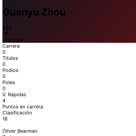
Guanyu Zhou
#
24
20
posicion
Carrera
0
Titulos
0
Podios
0
Poles
0
V. Rapidas
4
Puntos en carrera
Clasificación
18
Oliver Bearman