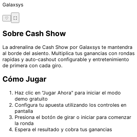
Galaxsys
♡
⛶
Sobre
Cash Show
La adrenalina de Cash Show por Galaxsys te mantendra
al borde del asiento. Multiplica tus ganancias con rondas
rapidas y auto-cashout configurable y entretenimiento
de primera con cada giro.
Cómo Jugar
Haz clic en "Jugar Ahora" para iniciar el modo
demo gratuito
Configura tu apuesta utilizando los controles en
pantalla
Presiona el botón de girar o iniciar para comenzar
la ronda
Espera el resultado y cobra tus ganancias