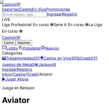
CasinoVIP
Deportes
Casino
En Vivo
Promociones
Ingresar
Registro
LIVE
Liga Profesional
En curso
⚽
Serie A
En curso
⚽
La Liga
En curso
⚽
CasinoVIP
Casino
Deportes
Lobby
Populares
Nuevos
Categorías
🎰
Tragamonedas
201
🎥
Casino en Vivo
30
🚀
Crash
21
🃏
Juegos de Mesa
5
💎
Jackpot
8
Ingresar
Registro
Inicio
/
Casino
/
Crash
/
Aviator
▶
Jugar Ahora
Juega en
Betsson
Aviator