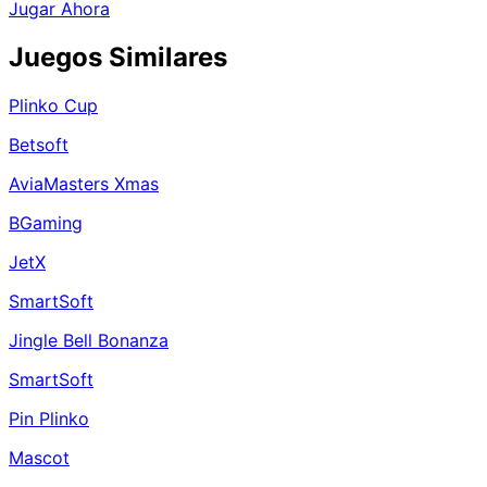
Jugar Ahora
Juegos Similares
Plinko Cup
Betsoft
AviaMasters Xmas
BGaming
JetX
SmartSoft
Jingle Bell Bonanza
SmartSoft
Pin Plinko
Mascot