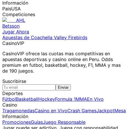
Información
Pais
USA
Competiciones
AHL
Betsson
Jugar Ahora
Apuestas de
Coachella Valley Firebirds
CasinoVIP
CasinoVIP ofrece las cuotas mas competitivas en
apuestas deportivas y casino online en Peru. Odds
premium en futbol, basketball, hockey, F1, MMA y mas
de 190 juegos.
Suscribirse
Enviar
Deportes
Fútbol
Basketball
Hockey
Formula 1
MMA
En Vivo
Casino
Tragamonedas
Casino en Vivo
Crash Games
Jackpot
Mesa
Información
Promociones
Guías
Juego Responsable
Jugar puede ser adictivo. Juega con responsabilidad.