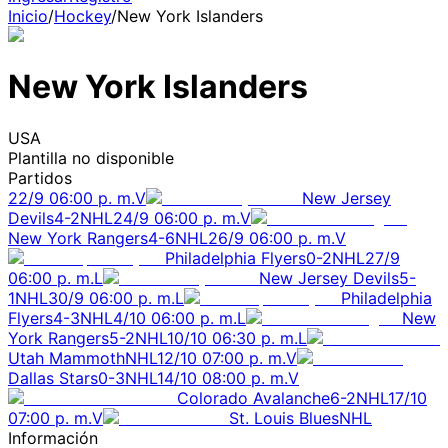
Inicio
/
Hockey
/
New York Islanders
New York Islanders
USA
Plantilla no disponible
Partidos
22/9
06:00 p. m.
V
New Jersey
Devils
4-2
NHL
24/9
06:00 p. m.
V
New York Rangers
4-6
NHL
26/9
06:00 p. m.
V
Philadelphia Flyers
0-2
NHL
27/9
06:00 p. m.
L
New Jersey Devils
5-
1
NHL
30/9
06:00 p. m.
L
Philadelphia
Flyers
4-3
NHL
4/10
06:00 p. m.
L
New
York Rangers
5-2
NHL
10/10
06:30 p. m.
L
Utah Mammoth
NHL
12/10
07:00 p. m.
V
Dallas Stars
0-3
NHL
14/10
08:00 p. m.
V
Colorado Avalanche
6-2
NHL
17/10
07:00 p. m.
V
St. Louis Blues
NHL
Información