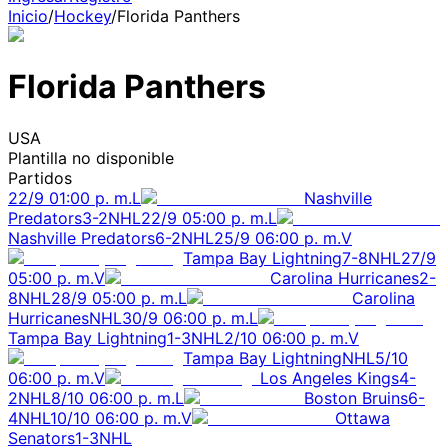
Inicio
/
Hockey
/
Florida Panthers
Florida Panthers
USA
Plantilla no disponible
Partidos
22/9
01:00 p. m.
L
Nashville
Predators
3-2
NHL
22/9
05:00 p. m.
L
Nashville Predators
6-2
NHL
25/9
06:00 p. m.
V
Tampa Bay Lightning
7-8
NHL
27/9
05:00 p. m.
V
Carolina Hurricanes
2-
8
NHL
28/9
05:00 p. m.
L
Carolina
Hurricanes
NHL
30/9
06:00 p. m.
L
Tampa Bay Lightning
1-3
NHL
2/10
06:00 p. m.
V
Tampa Bay Lightning
NHL
5/10
06:00 p. m.
V
Los Angeles Kings
4-
2
NHL
8/10
06:00 p. m.
L
Boston Bruins
6-
4
NHL
10/10
06:00 p. m.
V
Ottawa
Senators
1-3
NHL