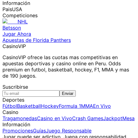
Información
Pais
USA
Competiciones
NHL
Betsson
Jugar Ahora
Apuestas de
Florida Panthers
CasinoVIP
CasinoVIP ofrece las cuotas mas competitivas en
apuestas deportivas y casino online en Peru. Odds
premium en futbol, basketball, hockey, F1, MMA y mas
de 190 juegos.
Suscribirse
Enviar
Deportes
Fútbol
Basketball
Hockey
Formula 1
MMA
En Vivo
Casino
Tragamonedas
Casino en Vivo
Crash Games
Jackpot
Mesa
Información
Promociones
Guías
Juego Responsable
Jugar puede ser adictivo. Juega con responsabilidad.