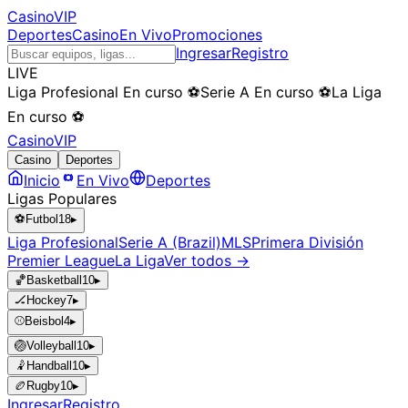
CasinoVIP
Deportes
Casino
En Vivo
Promociones
Ingresar
Registro
LIVE
Liga Profesional
En curso
⚽
Serie A
En curso
⚽
La Liga
En curso
⚽
CasinoVIP
Casino
Deportes
Inicio
En Vivo
Deportes
Ligas Populares
⚽
Futbol
18
▸
Liga Profesional
Serie A (Brazil)
MLS
Primera División
Premier League
La Liga
Ver todos →
🏀
Basketball
10
▸
🏒
Hockey
7
▸
⚾
Beisbol
4
▸
🏐
Volleyball
10
▸
🤾
Handball
10
▸
🏉
Rugby
10
▸
Ingresar
Registro