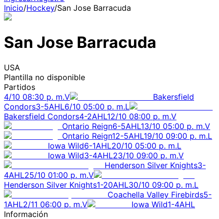
Inicio
/
Hockey
/
San Jose Barracuda
San Jose Barracuda
USA
Plantilla no disponible
Partidos
4/10
08:30 p. m.
V
Bakersfield
Condors
3-5
AHL
6/10
05:00 p. m.
L
Bakersfield Condors
4-2
AHL
12/10
08:00 p. m.
V
Ontario Reign
6-5
AHL
13/10
05:00 p. m.
V
Ontario Reign
12-5
AHL
19/10
09:00 p. m.
L
Iowa Wild
6-1
AHL
20/10
05:00 p. m.
L
Iowa Wild
3-4
AHL
23/10
09:00 p. m.
V
Henderson Silver Knights
3-
4
AHL
25/10
01:00 p. m.
V
Henderson Silver Knights
1-20
AHL
30/10
09:00 p. m.
L
Coachella Valley Firebirds
5-
1
AHL
2/11
06:00 p. m.
V
Iowa Wild
1-4
AHL
Información