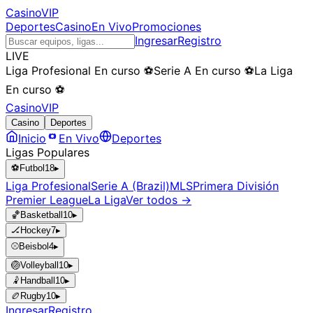
CasinoVIP
Deportes
Casino
En Vivo
Promociones
Ingresar
Registro
LIVE
Liga Profesional
En curso
⚽
Serie A
En curso
⚽
La Liga
En curso
⚽
CasinoVIP
Casino
Deportes
Inicio
En Vivo
Deportes
Ligas Populares
⚽
Futbol
18
▸
Liga Profesional
Serie A (Brazil)
MLS
Primera División
Premier League
La Liga
Ver todos →
🏀
Basketball
10
▸
🏒
Hockey
7
▸
⚾
Beisbol
4
▸
🏐
Volleyball
10
▸
🤾
Handball
10
▸
🏉
Rugby
10
▸
Ingresar
Registro