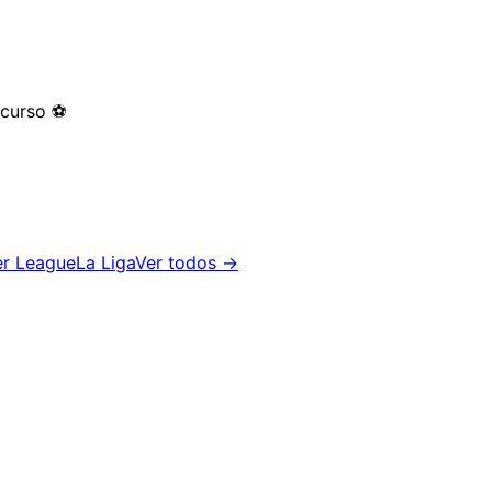
 curso
⚽
er League
La Liga
Ver todos →