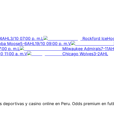
4
AHL
3/10
07:00 p. m.
L
Rockford IceHo
oba Moose
5-6
AHL
19/10
09:00 p. m.
V
7:00 p. m.
L
Milwaukee Admirals
7-11
AH
10
11:00 a. m.
V
Chicago Wolves
3-2
AHL
 deportivas y casino online en Peru. Odds premium en futb