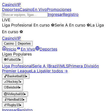
CasinoVIP
Deportes
Casino
En Vivo
Promociones
Ingresar
Registro
LIVE
Liga Profesional
En curso
⚽
Serie A
En curso
⚽
La Liga
En curso
⚽
CasinoVIP
Casino
Deportes
Inicio
En Vivo
Deportes
Ligas Populares
⚽
Futbol
18
▸
Liga Profesional
Serie A (Brazil)
MLS
Primera División
Premier League
La Liga
Ver todos →
🏀
Basketball
10
▸
🏒
Hockey
7
▸
⚾
Beisbol
4
▸
🏐
Volleyball
10
▸
🤾
Handball
10
▸
🏉
Rugby
10
▸
Ingresar
Registro