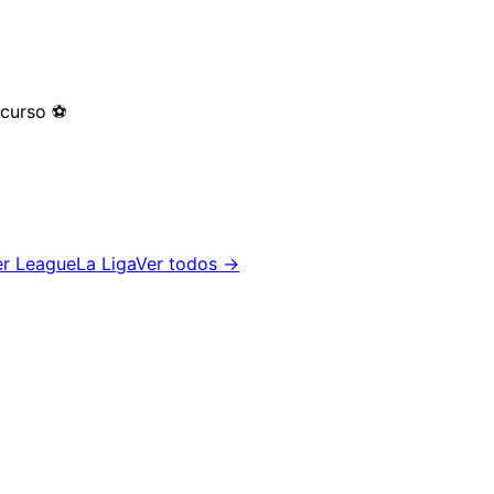
 curso
⚽
er League
La Liga
Ver todos →