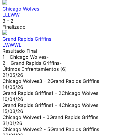
Chicago Wolves
L
L
L
W
W
3
-
2
Finalizado
Grand Rapids Griffins
L
W
W
W
L
Resultado Final
1 -
Chicago Wolves
-
2 -
Grand Rapids Griffins
-
Últimos Enfrentamientos (
6
)
21/05/26
Chicago Wolves
3
-
2
Grand Rapids Griffins
14/05/26
Grand Rapids Griffins
1
-
2
Chicago Wolves
10/04/26
Grand Rapids Griffins
1
-
4
Chicago Wolves
15/03/26
Chicago Wolves
1
-
0
Grand Rapids Griffins
31/01/26
Chicago Wolves
2
-
5
Grand Rapids Griffins