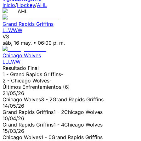
Inicio
/
Hockey
/
AHL
AHL
Grand Rapids Griffins
L
L
W
W
W
VS
sáb, 16 may.
•
06:00 p. m.
Chicago Wolves
L
L
L
W
W
Resultado Final
1 -
Grand Rapids Griffins
-
2 -
Chicago Wolves
-
Últimos Enfrentamientos (
6
)
21/05/26
Chicago Wolves
3
-
2
Grand Rapids Griffins
14/05/26
Grand Rapids Griffins
1
-
2
Chicago Wolves
10/04/26
Grand Rapids Griffins
1
-
4
Chicago Wolves
15/03/26
Chicago Wolves
1
-
0
Grand Rapids Griffins