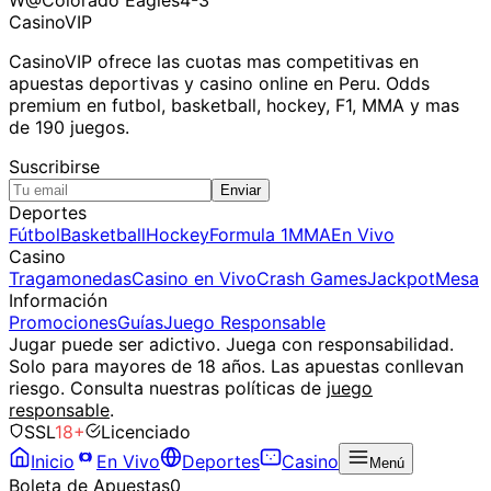
W
@
Colorado Eagles
4-3
CasinoVIP
CasinoVIP ofrece las cuotas mas competitivas en
apuestas deportivas y casino online en Peru. Odds
premium en futbol, basketball, hockey, F1, MMA y mas
de 190 juegos.
Suscribirse
Enviar
Deportes
Fútbol
Basketball
Hockey
Formula 1
MMA
En Vivo
Casino
Tragamonedas
Casino en Vivo
Crash Games
Jackpot
Mesa
Información
Promociones
Guías
Juego Responsable
Jugar puede ser adictivo. Juega con responsabilidad.
Solo para mayores de 18 años. Las apuestas conllevan
riesgo. Consulta nuestras políticas de
juego
responsable
.
SSL
18+
Licenciado
Inicio
En Vivo
Deportes
Casino
Menú
Boleta de Apuestas
0