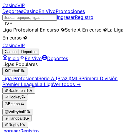
CasinoVIP
Deportes
Casino
En Vivo
Promociones
Ingresar
Registro
LIVE
Liga Profesional
En curso
⚽
Serie A
En curso
⚽
La Liga
En curso
⚽
CasinoVIP
Casino
Deportes
Inicio
En Vivo
Deportes
Ligas Populares
⚽
Futbol
18
▸
Liga Profesional
Serie A (Brazil)
MLS
Primera División
Premier League
La Liga
Ver todos →
🏀
Basketball
10
▸
🏒
Hockey
7
▸
⚾
Beisbol
4
▸
🏐
Volleyball
10
▸
🤾
Handball
10
▸
🏉
Rugby
10
▸
Ingresar
Registro