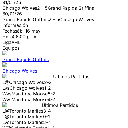
31/01/26
Chicago Wolves
2
-
5
Grand Rapids Griffins
30/01/26
Grand Rapids Griffins
2
-
5
Chicago Wolves
Información
Fecha
sáb, 16 may.
Hora
06:00 p. m.
Liga
AHL
Equipos
Grand Rapids Griffins
Chicago Wolves
Últimos Partidos
L
@
Chicago Wolves
2-3
L
vs
Chicago Wolves
1-2
W
vs
Manitoba Moose
5-2
W
vs
Manitoba Moose
4-2
Últimos Partidos
L
@
Toronto Marlies
3-4
L
@
Toronto Marlies
0-1
L
vs
Toronto Marlies
2-4