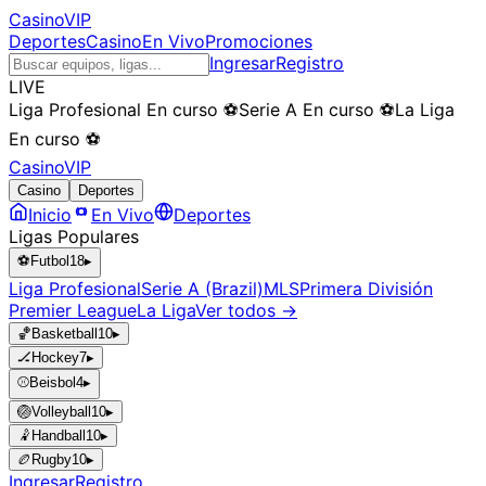
CasinoVIP
Deportes
Casino
En Vivo
Promociones
Ingresar
Registro
LIVE
Liga Profesional
En curso
⚽
Serie A
En curso
⚽
La Liga
En curso
⚽
CasinoVIP
Casino
Deportes
Inicio
En Vivo
Deportes
Ligas Populares
⚽
Futbol
18
▸
Liga Profesional
Serie A (Brazil)
MLS
Primera División
Premier League
La Liga
Ver todos →
🏀
Basketball
10
▸
🏒
Hockey
7
▸
⚾
Beisbol
4
▸
🏐
Volleyball
10
▸
🤾
Handball
10
▸
🏉
Rugby
10
▸
Ingresar
Registro