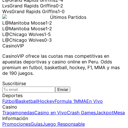
L
@
Grand Rapids Griffins
2-4
L
vs
Grand Rapids Griffins
0-2
W
vs
Grand Rapids Griffins
1-0
Últimos Partidos
L
@
Manitoba Moose
1-2
L
@
Manitoba Moose
1-2
L
@
Chicago Wolves
1-5
L
@
Chicago Wolves
0-3
CasinoVIP
CasinoVIP ofrece las cuotas mas competitivas en
apuestas deportivas y casino online en Peru. Odds
premium en futbol, basketball, hockey, F1, MMA y mas
de 190 juegos.
Suscribirse
Enviar
Deportes
Fútbol
Basketball
Hockey
Formula 1
MMA
En Vivo
Casino
Tragamonedas
Casino en Vivo
Crash Games
Jackpot
Mesa
Información
Promociones
Guías
Juego Responsable