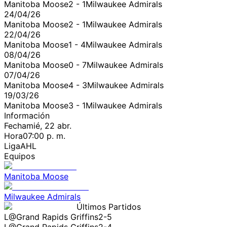
Manitoba Moose
2
-
1
Milwaukee Admirals
24/04/26
Manitoba Moose
2
-
1
Milwaukee Admirals
22/04/26
Manitoba Moose
1
-
4
Milwaukee Admirals
08/04/26
Manitoba Moose
0
-
7
Milwaukee Admirals
07/04/26
Manitoba Moose
4
-
3
Milwaukee Admirals
19/03/26
Manitoba Moose
3
-
1
Milwaukee Admirals
Información
Fecha
mié, 22 abr.
Hora
07:00 p. m.
Liga
AHL
Equipos
Manitoba Moose
Milwaukee Admirals
Últimos Partidos
L
@
Grand Rapids Griffins
2-5