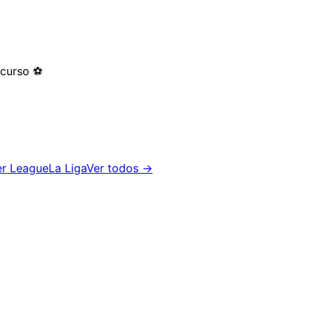
 curso
⚽
er League
La Liga
Ver todos →