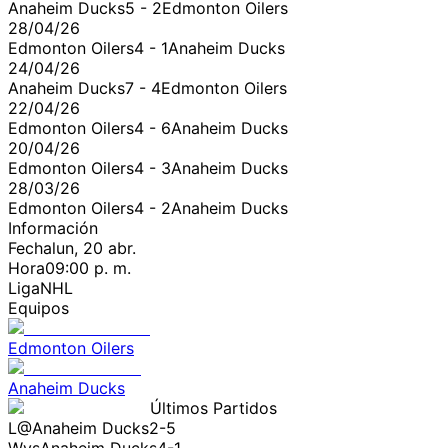
Anaheim Ducks
5
-
2
Edmonton Oilers
28/04/26
Edmonton Oilers
4
-
1
Anaheim Ducks
24/04/26
Anaheim Ducks
7
-
4
Edmonton Oilers
22/04/26
Edmonton Oilers
4
-
6
Anaheim Ducks
20/04/26
Edmonton Oilers
4
-
3
Anaheim Ducks
28/03/26
Edmonton Oilers
4
-
2
Anaheim Ducks
Información
Fecha
lun, 20 abr.
Hora
09:00 p. m.
Liga
NHL
Equipos
Edmonton Oilers
Anaheim Ducks
Últimos Partidos
L
@
Anaheim Ducks
2-5