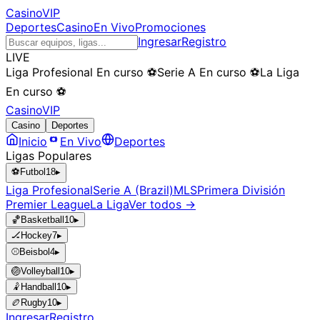
CasinoVIP
Deportes
Casino
En Vivo
Promociones
Ingresar
Registro
LIVE
Liga Profesional
En curso
⚽
Serie A
En curso
⚽
La Liga
En curso
⚽
CasinoVIP
Casino
Deportes
Inicio
En Vivo
Deportes
Ligas Populares
⚽
Futbol
18
▸
Liga Profesional
Serie A (Brazil)
MLS
Primera División
Premier League
La Liga
Ver todos →
🏀
Basketball
10
▸
🏒
Hockey
7
▸
⚾
Beisbol
4
▸
🏐
Volleyball
10
▸
🤾
Handball
10
▸
🏉
Rugby
10
▸
Ingresar
Registro