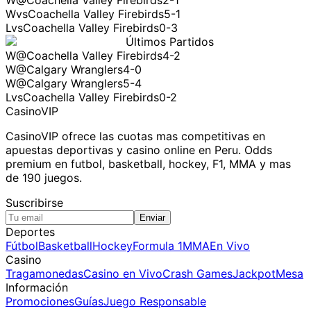
W
@
Coachella Valley Firebirds
2-1
W
vs
Coachella Valley Firebirds
5-1
L
vs
Coachella Valley Firebirds
0-3
Últimos Partidos
W
@
Coachella Valley Firebirds
4-2
W
@
Calgary Wranglers
4-0
W
@
Calgary Wranglers
5-4
L
vs
Coachella Valley Firebirds
0-2
CasinoVIP
CasinoVIP ofrece las cuotas mas competitivas en
apuestas deportivas y casino online en Peru. Odds
premium en futbol, basketball, hockey, F1, MMA y mas
de 190 juegos.
Suscribirse
Enviar
Deportes
Fútbol
Basketball
Hockey
Formula 1
MMA
En Vivo
Casino
Tragamonedas
Casino en Vivo
Crash Games
Jackpot
Mesa
Información
Promociones
Guías
Juego Responsable