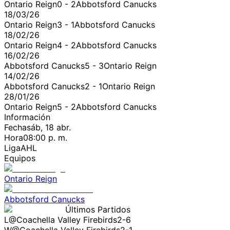
Ontario Reign
0
-
2
Abbotsford Canucks
18/03/26
Ontario Reign
3
-
1
Abbotsford Canucks
18/02/26
Ontario Reign
4
-
2
Abbotsford Canucks
16/02/26
Abbotsford Canucks
5
-
3
Ontario Reign
14/02/26
Abbotsford Canucks
2
-
1
Ontario Reign
28/01/26
Ontario Reign
5
-
2
Abbotsford Canucks
Información
Fecha
sáb, 18 abr.
Hora
08:00 p. m.
Liga
AHL
Equipos
Ontario Reign
Abbotsford Canucks
Últimos Partidos
L
@
Coachella Valley Firebirds
2-6