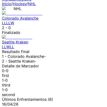
Inicio
/
Hockey
/
NHL
NHL
Colorado Avalanche
L
L
L
L
W
2
-
0
Finalizado
Seattle Kraken
L
L
W
L
L
Resultado Final
1 -
Colorado Avalanche
-
2 -
Seattle Kraken
-
Detalle de Marcador
0-0
first
1-0
third
1-0
second
Últimos Enfrentamientos (
6
)
16/04/26