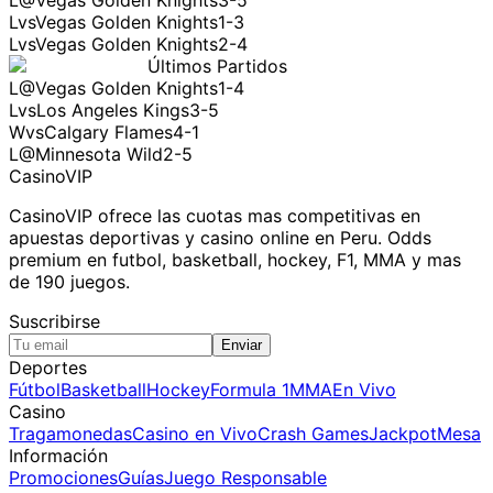
L
@
Vegas Golden Knights
3-5
L
vs
Vegas Golden Knights
1-3
L
vs
Vegas Golden Knights
2-4
Últimos Partidos
L
@
Vegas Golden Knights
1-4
L
vs
Los Angeles Kings
3-5
W
vs
Calgary Flames
4-1
L
@
Minnesota Wild
2-5
CasinoVIP
CasinoVIP ofrece las cuotas mas competitivas en
apuestas deportivas y casino online en Peru. Odds
premium en futbol, basketball, hockey, F1, MMA y mas
de 190 juegos.
Suscribirse
Enviar
Deportes
Fútbol
Basketball
Hockey
Formula 1
MMA
En Vivo
Casino
Tragamonedas
Casino en Vivo
Crash Games
Jackpot
Mesa
Información
Promociones
Guías
Juego Responsable