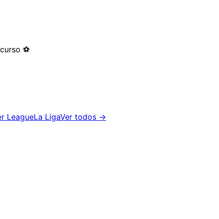
 curso
⚽
er League
La Liga
Ver todos →