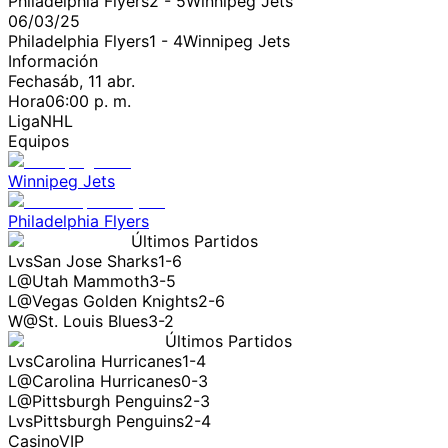
Philadelphia Flyers
2
-
5
Winnipeg Jets
06/03/25
Philadelphia Flyers
1
-
4
Winnipeg Jets
Información
Fecha
sáb, 11 abr.
Hora
06:00 p. m.
Liga
NHL
Equipos
Winnipeg Jets
Philadelphia Flyers
Últimos Partidos
L
vs
San Jose Sharks
1-6
L
@
Utah Mammoth
3-5
L
@
Vegas Golden Knights
2-6
W
@
St. Louis Blues
3-2
Últimos Partidos
L
vs
Carolina Hurricanes
1-4
L
@
Carolina Hurricanes
0-3
L
@
Pittsburgh Penguins
2-3
L
vs
Pittsburgh Penguins
2-4
CasinoVIP