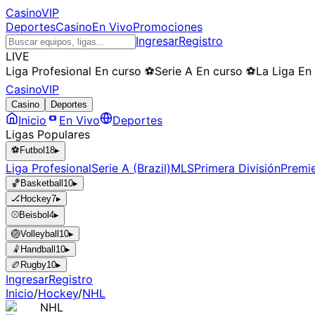
CasinoVIP
Deportes
Casino
En Vivo
Promociones
Ingresar
Registro
LIVE
Liga Profesional
En curso
⚽
Serie A
En curso
⚽
La Liga
En
CasinoVIP
Casino
Deportes
Inicio
En Vivo
Deportes
Ligas Populares
⚽
Futbol
18
▸
Liga Profesional
Serie A (Brazil)
MLS
Primera División
Premi
🏀
Basketball
10
▸
🏒
Hockey
7
▸
⚾
Beisbol
4
▸
🏐
Volleyball
10
▸
🤾
Handball
10
▸
🏉
Rugby
10
▸
Ingresar
Registro
Inicio
/
Hockey
/
NHL
NHL