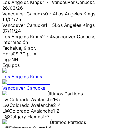
Los Angeles Kings
4
-
1
Vancouver Canucks
26/03/26
Vancouver Canucks
0
-
4
Los Angeles Kings
16/01/25
Vancouver Canucks
1
-
5
Los Angeles Kings
07/11/24
Los Angeles Kings
2
-
4
Vancouver Canucks
Información
Fecha
jue, 9 abr.
Hora
09:30 p. m.
Liga
NHL
Equipos
Los Angeles Kings
Vancouver Canucks
Últimos Partidos
L
vs
Colorado Avalanche
1-5
L
vs
Colorado Avalanche
2-4
L
@
Colorado Avalanche
1-2
L
@
Calgary Flames
1-3
Últimos Partidos