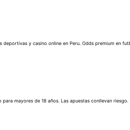
 deportivas y casino online en Peru. Odds premium en futb
o para mayores de 18 años. Las apuestas conllevan riesgo. 