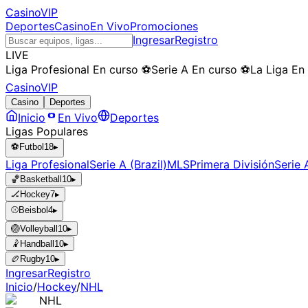
CasinoVIP
Deportes
Casino
En Vivo
Promociones
Ingresar
Registro
LIVE
Liga Profesional
En curso
⚽
Serie A
En curso
⚽
La Liga
En
CasinoVIP
Casino
Deportes
Inicio
En Vivo
Deportes
Ligas Populares
⚽
Futbol
18
▸
Liga Profesional
Serie A (Brazil)
MLS
Primera División
Serie A
🏀
Basketball
10
▸
🏒
Hockey
7
▸
⚾
Beisbol
4
▸
🏐
Volleyball
10
▸
🤾
Handball
10
▸
🏉
Rugby
10
▸
Ingresar
Registro
Inicio
/
Hockey
/
NHL
NHL