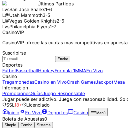
Últimos Partidos
L
vs
San Jose Sharks
1-6
L
@
Utah Mammoth
3-5
L
@
Vegas Golden Knights
2-6
L
vs
Philadelphia Flyers
1-7
CasinoVIP
CasinoVIP ofrece las cuotas mas competitivas en apuestas
Suscribirse
Enviar
Deportes
Fútbol
Basketball
Hockey
Formula 1
MMA
En Vivo
Casino
Tragamonedas
Casino en Vivo
Crash Games
Jackpot
Mesa
Información
Promociones
Guías
Juego Responsable
Jugar puede ser adictivo. Juega con responsabilidad. Sol
SSL
18+
Licenciado
Inicio
En Vivo
Deportes
Casino
Menú
Boleta de Apuestas
0
Simple
Combo
Sistema