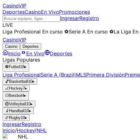
CasinoVIP
Deportes
Casino
En Vivo
Promociones
Ingresar
Registro
LIVE
Liga Profesional
En curso
⚽
Serie A
En curso
⚽
La Liga
En
CasinoVIP
Casino
Deportes
Inicio
En Vivo
Deportes
Ligas Populares
⚽
Futbol
18
▸
Liga Profesional
Serie A (Brazil)
MLS
Primera División
Premi
🏀
Basketball
10
▸
🏒
Hockey
7
▸
⚾
Beisbol
4
▸
🏐
Volleyball
10
▸
🤾
Handball
10
▸
🏉
Rugby
10
▸
Ingresar
Registro
Inicio
/
Hockey
/
NHL
NHL