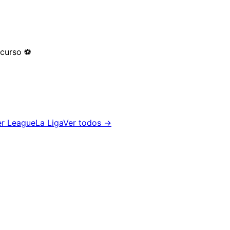
 curso
⚽
er League
La Liga
Ver todos →