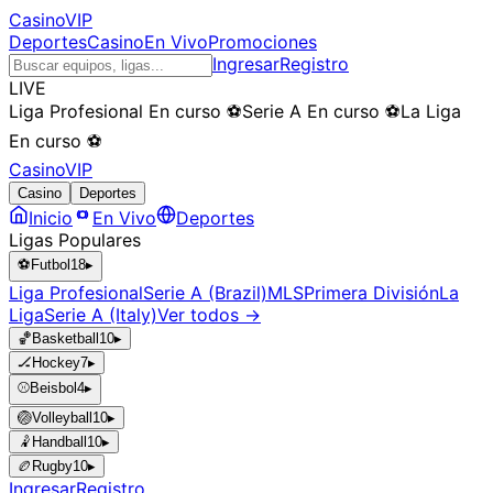
CasinoVIP
Deportes
Casino
En Vivo
Promociones
Ingresar
Registro
LIVE
Liga Profesional
En curso
⚽
Serie A
En curso
⚽
La Liga
En curso
⚽
CasinoVIP
Casino
Deportes
Inicio
En Vivo
Deportes
Ligas Populares
⚽
Futbol
18
▸
Liga Profesional
Serie A (Brazil)
MLS
Primera División
La
Liga
Serie A (Italy)
Ver todos →
🏀
Basketball
10
▸
🏒
Hockey
7
▸
⚾
Beisbol
4
▸
🏐
Volleyball
10
▸
🤾
Handball
10
▸
🏉
Rugby
10
▸
Ingresar
Registro