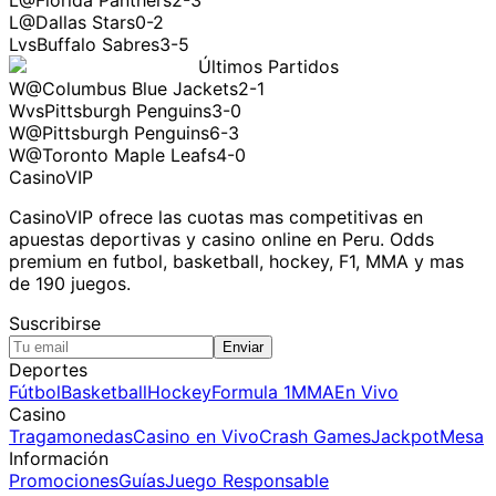
L
@
Florida Panthers
2-3
L
@
Dallas Stars
0-2
L
vs
Buffalo Sabres
3-5
Últimos Partidos
W
@
Columbus Blue Jackets
2-1
W
vs
Pittsburgh Penguins
3-0
W
@
Pittsburgh Penguins
6-3
W
@
Toronto Maple Leafs
4-0
CasinoVIP
CasinoVIP ofrece las cuotas mas competitivas en
apuestas deportivas y casino online en Peru. Odds
premium en futbol, basketball, hockey, F1, MMA y mas
de 190 juegos.
Suscribirse
Enviar
Deportes
Fútbol
Basketball
Hockey
Formula 1
MMA
En Vivo
Casino
Tragamonedas
Casino en Vivo
Crash Games
Jackpot
Mesa
Información
Promociones
Guías
Juego Responsable