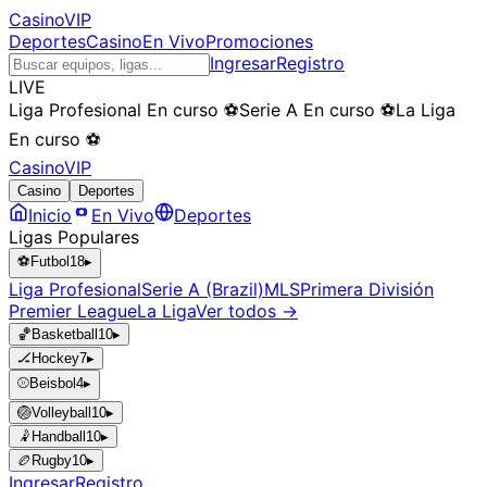
CasinoVIP
Deportes
Casino
En Vivo
Promociones
Ingresar
Registro
LIVE
Liga Profesional
En curso
⚽
Serie A
En curso
⚽
La Liga
En curso
⚽
CasinoVIP
Casino
Deportes
Inicio
En Vivo
Deportes
Ligas Populares
⚽
Futbol
18
▸
Liga Profesional
Serie A (Brazil)
MLS
Primera División
Premier League
La Liga
Ver todos →
🏀
Basketball
10
▸
🏒
Hockey
7
▸
⚾
Beisbol
4
▸
🏐
Volleyball
10
▸
🤾
Handball
10
▸
🏉
Rugby
10
▸
Ingresar
Registro