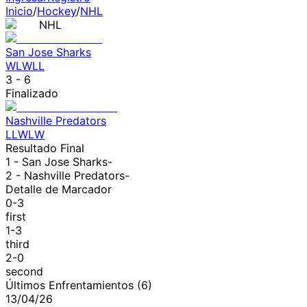
Inicio
/
Hockey
/
NHL
NHL
San Jose Sharks
W
L
W
L
L
3
-
6
Finalizado
Nashville Predators
L
L
W
L
W
Resultado Final
1 -
San Jose Sharks
-
2 -
Nashville Predators
-
Detalle de Marcador
0-3
first
1-3
third
2-0
second
Últimos Enfrentamientos (
6
)
13/04/26