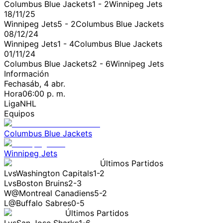
Columbus Blue Jackets
1
-
2
Winnipeg Jets
18/11/25
Winnipeg Jets
5
-
2
Columbus Blue Jackets
08/12/24
Winnipeg Jets
1
-
4
Columbus Blue Jackets
01/11/24
Columbus Blue Jackets
2
-
6
Winnipeg Jets
Información
Fecha
sáb, 4 abr.
Hora
06:00 p. m.
Liga
NHL
Equipos
Columbus Blue Jackets
Winnipeg Jets
Últimos Partidos
L
vs
Washington Capitals
1-2
L
vs
Boston Bruins
2-3
W
@
Montreal Canadiens
5-2
L
@
Buffalo Sabres
0-5
Últimos Partidos