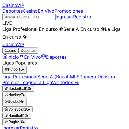
CasinoVIP
Deportes
Casino
En Vivo
Promociones
Ingresar
Registro
LIVE
Liga Profesional
En curso
⚽
Serie A
En curso
⚽
La Liga
En curso
⚽
CasinoVIP
Casino
Deportes
Inicio
En Vivo
Deportes
Ligas Populares
⚽
Futbol
18
▸
Liga Profesional
Serie A (Brazil)
MLS
Primera División
Premier League
La Liga
Ver todos →
🏀
Basketball
10
▸
🏒
Hockey
7
▸
⚾
Beisbol
4
▸
🏐
Volleyball
10
▸
🤾
Handball
10
▸
🏉
Rugby
10
▸
Ingresar
Registro