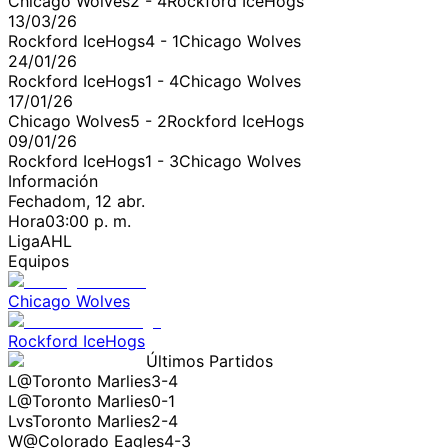
Chicago Wolves
2
-
4
Rockford IceHogs
13/03/26
Rockford IceHogs
4
-
1
Chicago Wolves
24/01/26
Rockford IceHogs
1
-
4
Chicago Wolves
17/01/26
Chicago Wolves
5
-
2
Rockford IceHogs
09/01/26
Rockford IceHogs
1
-
3
Chicago Wolves
Información
Fecha
dom, 12 abr.
Hora
03:00 p. m.
Liga
AHL
Equipos
Chicago Wolves
Rockford IceHogs
Últimos Partidos
L
@
Toronto Marlies
3-4
L
@
Toronto Marlies
0-1
L
vs
Toronto Marlies
2-4
W
@
Colorado Eagles
4-3