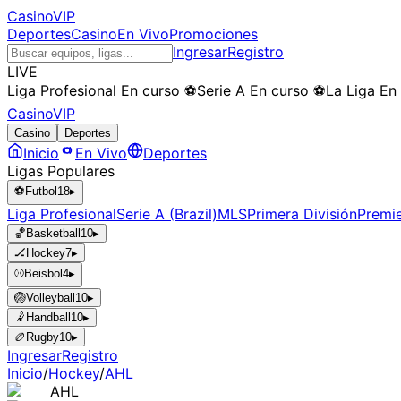
CasinoVIP
Deportes
Casino
En Vivo
Promociones
Ingresar
Registro
LIVE
Liga Profesional
En curso
⚽
Serie A
En curso
⚽
La Liga
En
CasinoVIP
Casino
Deportes
Inicio
En Vivo
Deportes
Ligas Populares
⚽
Futbol
18
▸
Liga Profesional
Serie A (Brazil)
MLS
Primera División
Premi
🏀
Basketball
10
▸
🏒
Hockey
7
▸
⚾
Beisbol
4
▸
🏐
Volleyball
10
▸
🤾
Handball
10
▸
🏉
Rugby
10
▸
Ingresar
Registro
Inicio
/
Hockey
/
AHL
AHL