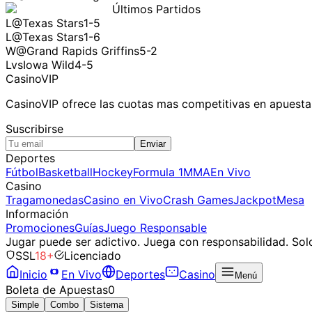
Últimos Partidos
L
@
Texas Stars
1-5
L
@
Texas Stars
1-6
W
@
Grand Rapids Griffins
5-2
L
vs
Iowa Wild
4-5
CasinoVIP
CasinoVIP ofrece las cuotas mas competitivas en apuestas
Suscribirse
Enviar
Deportes
Fútbol
Basketball
Hockey
Formula 1
MMA
En Vivo
Casino
Tragamonedas
Casino en Vivo
Crash Games
Jackpot
Mesa
Información
Promociones
Guías
Juego Responsable
Jugar puede ser adictivo. Juega con responsabilidad. Sol
SSL
18+
Licenciado
Inicio
En Vivo
Deportes
Casino
Menú
Boleta de Apuestas
0
Simple
Combo
Sistema